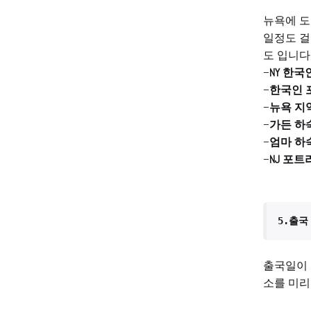
뉴욕에 도
일정도 걸
도 입니다
–
NY 한국
–
한국인 
–
뉴욕 지
–
가든 하숙
–
엄마 하숙
–
NJ 포트
5.출국
출국일이 
소를 미리