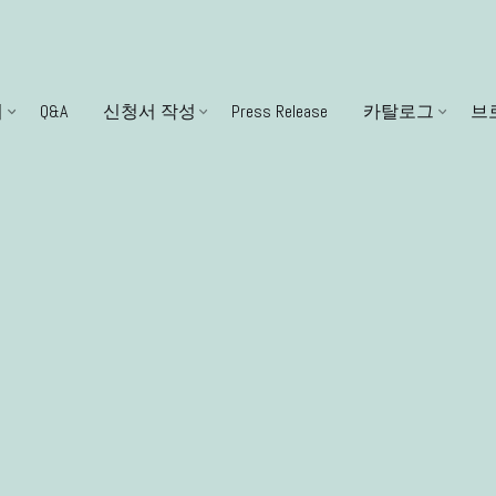
한글
기업 
니
Q&A
신청서 작성
Press Release
카탈로그
브
ENGL