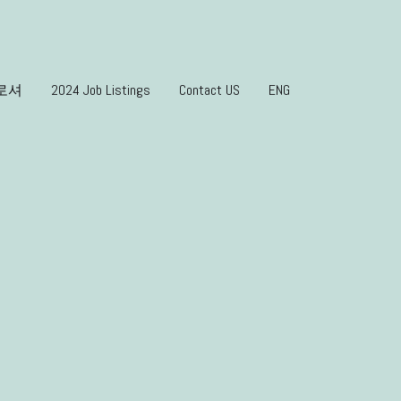
PDF 
로셔
2024 Job Listings
Contact US
ENG
ISH